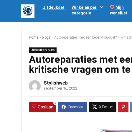
Uitdeukset
Winkelen per
Mijn
categorie
wenslijst
Home
»
blogs
»
Autoreparaties met een beperkt budget? 4 kritisc
Uitdeuken auto
Autoreparaties met ee
kritische vragen om te
Stylishweb
september 16, 2022
0
Opslaan