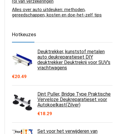
rol van verzekeringen
Alles over auto uitdeuken: methoden,
gereedschappen, kosten en doe-het-zelf tips
Hotkeuzes
Deuktrekker, kunststof metalen
auto deukreparatieset DIY
deuktrekker Deuktrekrij voor SUV's
vrachtwagens
€
20.49
Dint Puller, Bridge Type Praktische
Verveloze Deukreparatieset voor
Autokoelkast(Zilver)
€
18.29
Set voor het verwijderen van