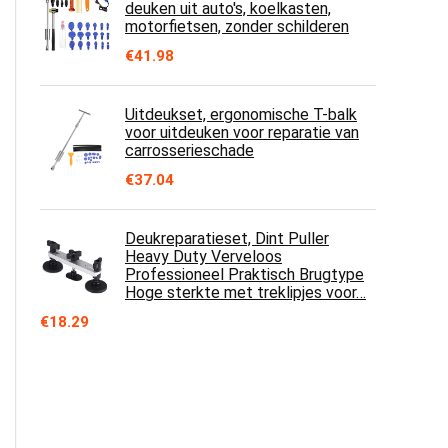
deuken uit auto's, koelkasten,
motorfietsen, zonder schilderen
€
41.98
Uitdeukset, ergonomische T-balk
voor uitdeuken voor reparatie van
carrosserieschade
€
37.04
Deukreparatieset, Dint Puller
Heavy Duty Verveloos
Professioneel Praktisch Brugtype
Hoge sterkte met treklipjes voor…
€
18.29