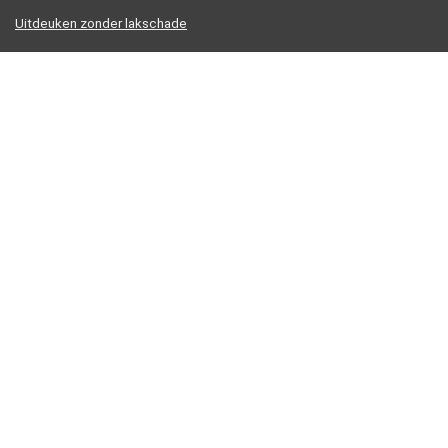
Uitdeuken zonder lakschade
Uitdeuken zonder spuiten
Uitdeukset met verlijming
Vacuum uitdeukset
Informatie
Contact
Klantenservice
Over ons
Overzicht
Onze webshops
Vacature