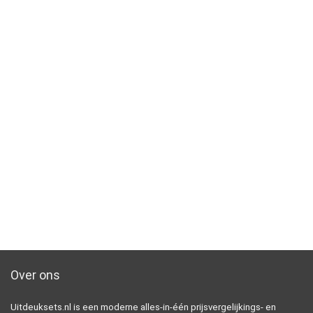
Over ons
Uitdeuksets.nl is een moderne alles-in-één prijsvergelijkings- en