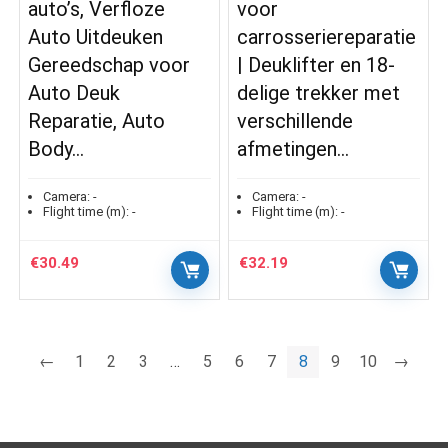
auto’s, Verfloze
voor
Auto Uitdeuken
carrosseriereparatie
Gereedschap voor
| Deuklifter en 18-
Auto Deuk
delige trekker met
Reparatie, Auto
verschillende
Body…
afmetingen…
Camera:
-
Camera:
-
Flight time (m):
-
Flight time (m):
-
€
30.49
€
32.19
←
1
2
3
…
5
6
7
8
9
10
→