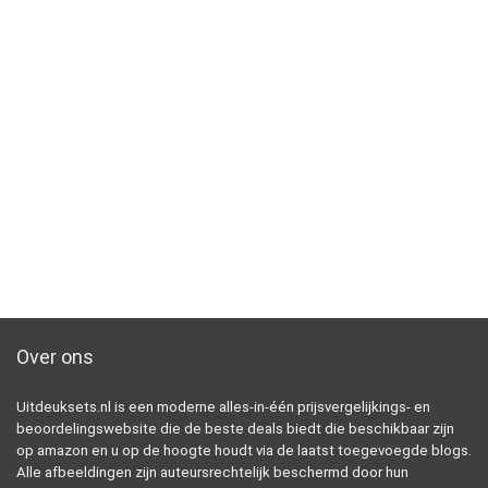
Over ons
Uitdeuksets.nl is een moderne alles-in-één prijsvergelijkings- en
beoordelingswebsite die de beste deals biedt die beschikbaar zijn
op amazon en u op de hoogte houdt via de laatst toegevoegde blogs.
Alle afbeeldingen zijn auteursrechtelijk beschermd door hun