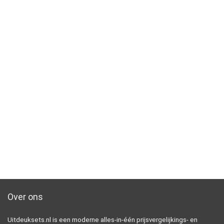
Over ons
Uitdeuksets.nl is een moderne alles-in-één prijsvergelijkings- en