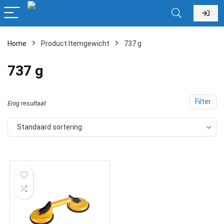
Home
Product Itemgewicht
‎737 g
‎737 g
Filter
Enig resultaat
Standaard sortering