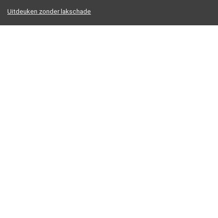
Uitdeuken zonder lakschade
Uitdeuken zonder spuiten
Uitdeukset met verlijming
Vacuum uitdeukset
Informatie
Contact
Klantenservice
Over ons
Overzicht
Onze webshops
Vacature