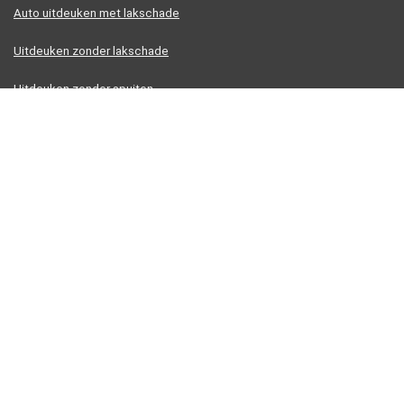
Auto uitdeuken met lakschade
Uitdeuken zonder lakschade
Uitdeuken zonder spuiten
Uitdeukset met verlijming
Vacuum uitdeukset
Informatie
Contact
Klantenservice
Over ons
Overzicht
Onze webshops