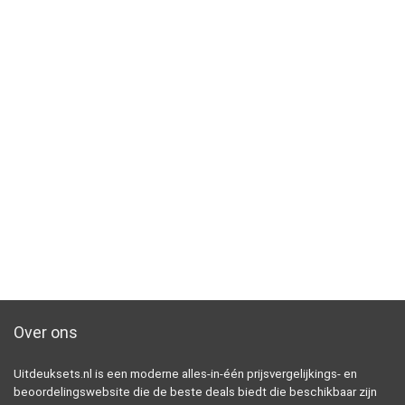
Over ons
Uitdeuksets.nl is een moderne alles-in-één prijsvergelijkings- en
beoordelingswebsite die de beste deals biedt die beschikbaar zijn