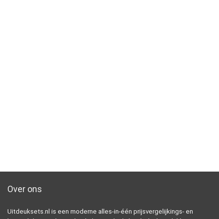
Over ons
Uitdeuksets.nl is een moderne alles-in-één prijsvergelijkings- en