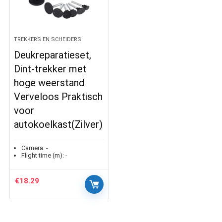
TREKKERS EN SCHEIDERS
Deukreparatieset,
Dint-trekker met
hoge weerstand
Verveloos Praktisch
voor
autokoelkast(Zilver)
Camera:
-
Flight time (m):
-
€
18.29