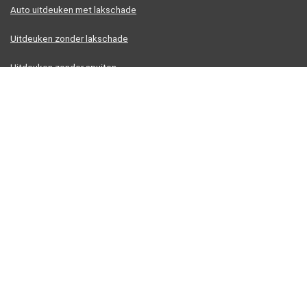
Auto uitdeuken met lakschade
Uitdeuken zonder lakschade
Uitdeuken zonder spuiten
Uitdeukset met verlijming
Vacuum uitdeukset
Informatie
Contact
Klantenservice
Over ons
Overzicht
Onze webshops