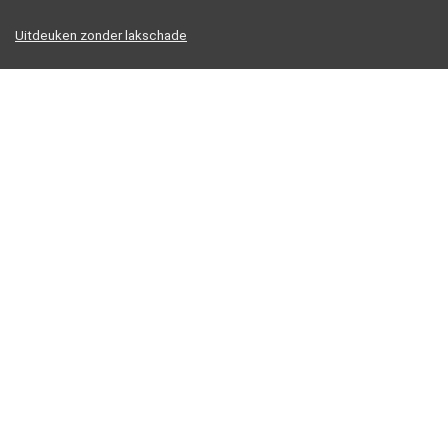
Uitdeuken zonder lakschade
Uitdeuken zonder spuiten
Uitdeukset met verlijming
Vacuum uitdeukset
Informatie
Contact
Klantenservice
Over ons
Overzicht
Onze webshops