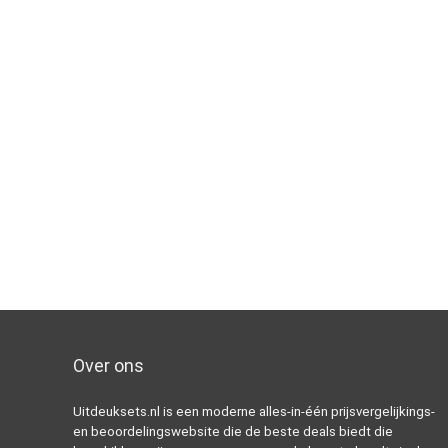
Over ons
Uitdeuksets.nl is een moderne alles-in-één prijsvergelijkings-
en beoordelingswebsite die de beste deals biedt die