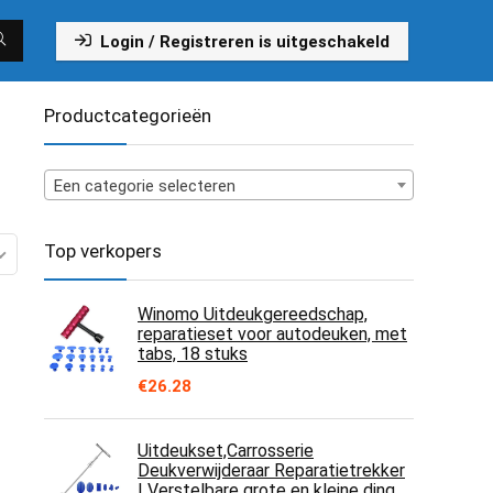
Login / Registreren is uitgeschakeld
Productcategorieën
Een categorie selecteren
Top verkopers
Winomo Uitdeukgereedschap,
reparatieset voor autodeuken, met
tabs, 18 stuks
€
26.28
Uitdeukset,Carrosserie
Deukverwijderaar Reparatietrekker
| Verstelbare grote en kleine ding