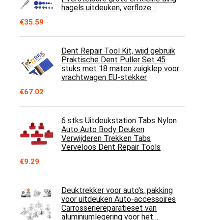
hagels uitdeuken, verfloze…
€
35.59
Dent Repair Tool Kit, wijd gebruik
Praktische Dent Puller Set 45
stuks met 18 maten zuigklep voor
vrachtwagen EU-stekker
€
67.02
6 stks Uitdeukstation Tabs Nylon
Auto Auto Body Deuken
Verwijderen Trekken Tabs
Verveloos Dent Repair Tools
€
9.29
Deuktrekker voor auto's, pakking
voor uitdeuken Auto-accessoires
Carrosseriereparatieset van
aluminiumlegering voor het…