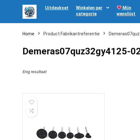
Uitdeukset
Winkelen per
Mijn
categorie
wenslijst
Home
Product Fabrikantreferentie
‎Demeras07quz
‎Demeras07quz32gy4125-0
Enig resultaat