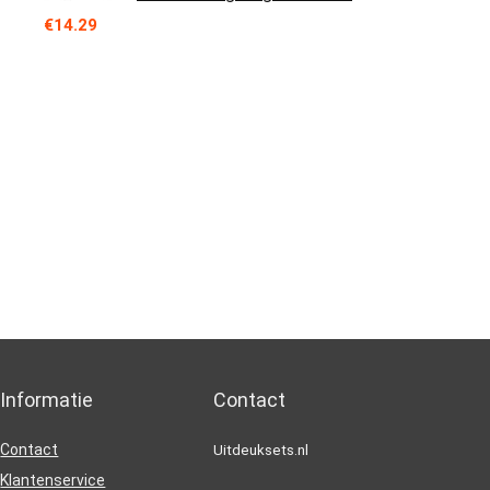
€
14.29
Informatie
Contact
Contact
Uitdeuksets.nl
Klantenservice