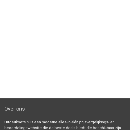
Over ons
Uitdeuksets.nl is een moderne alles-in-één prijsvergelijkings- en
beoordelingswebsite die de beste deals biedt die beschikbaar zijn