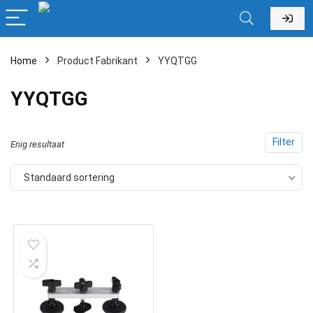
Home
Product Fabrikant
‎YYQTGG
‎YYQTGG
Filter
Enig resultaat
Standaard sortering