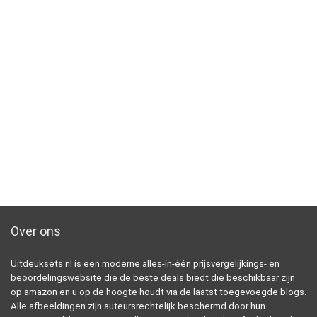
Over ons
Uitdeuksets.nl is een moderne alles-in-één prijsvergelijkings- en
beoordelingswebsite die de beste deals biedt die beschikbaar zijn
op amazon en u op de hoogte houdt via de laatst toegevoegde blogs.
Alle afbeeldingen zijn auteursrechtelijk beschermd door hun