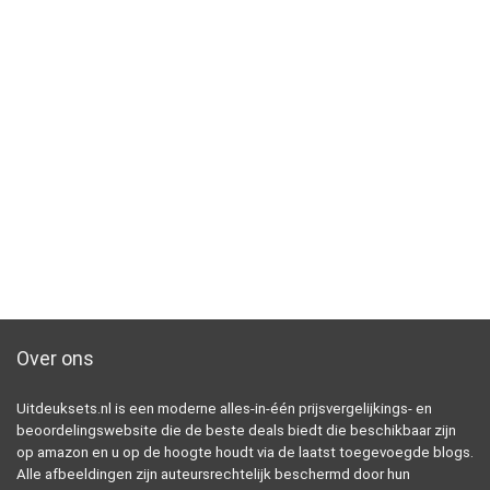
Over ons
Uitdeuksets.nl is een moderne alles-in-één prijsvergelijkings- en
beoordelingswebsite die de beste deals biedt die beschikbaar zijn
op amazon en u op de hoogte houdt via de laatst toegevoegde blogs.
Alle afbeeldingen zijn auteursrechtelijk beschermd door hun