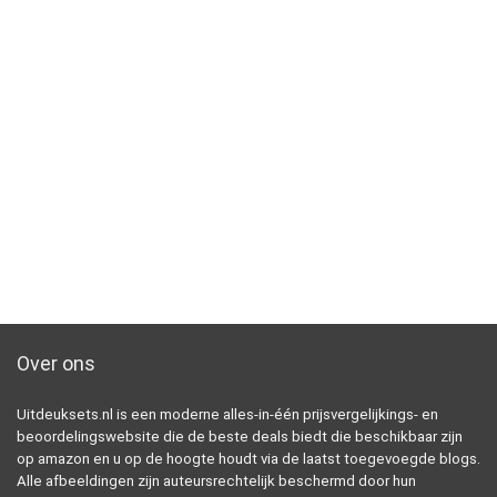
Over ons
Uitdeuksets.nl is een moderne alles-in-één prijsvergelijkings- en
beoordelingswebsite die de beste deals biedt die beschikbaar zijn
op amazon en u op de hoogte houdt via de laatst toegevoegde blogs.
Alle afbeeldingen zijn auteursrechtelijk beschermd door hun